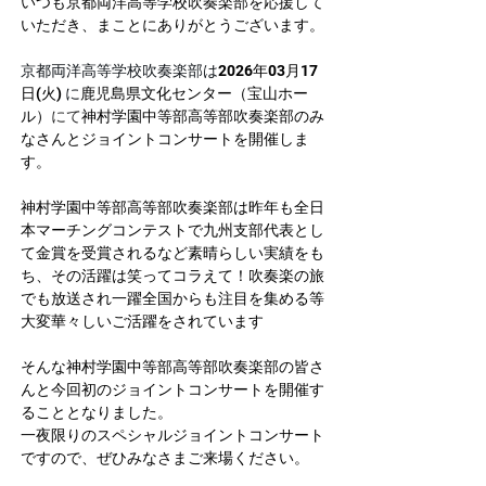
いつも京都両洋高等学校吹奏楽部を応援して
いただき、まことにありがとうございます。
京都両洋高等学校吹奏楽部は
2026年03月17
日(火) 
に
鹿児島県文化センター（宝山ホー
ル）
にて
神村学園中等部高等部吹奏楽部のみ
なさんとジョイントコンサートを開催しま
す。
神村学園中等部高等部吹奏楽部は昨年も全日
本マーチングコンテストで九州支部代表とし
て金賞を受賞されるなど素晴らしい実績をも
ち、その活躍は笑ってコラえて！吹奏楽の旅
でも放送され一躍全国からも注目を集める等
大変華々しいご活躍をされています
そんな神村学園中等部高等部吹奏楽部の皆さ
んと今回初のジョイントコンサートを開催す
ることとなりました。
一夜限りのスペシャルジョイントコンサート
ですので、ぜひみなさまご来場ください。