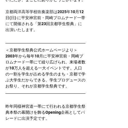
京都両洋高等学校吹奏楽部は2025年
10月12
日
(日) に平安神宮前・岡崎プロムナード一帯
にて
開催される「
第23回京都学生祭典
」に
出演いたします。
＜京都学生祭典公式ホームページより＞
2003年から毎年10月に平安神宮前・岡崎プ
ロムナード一帯にて繰り広げられ、来場者数
が10万人を超える一大イベントです。人口
の一割を学生が占める学生のまち・京都で学
ぶ大学生だからできる、学生プロデュースの
お祭り、それが京都学生祭典です。
昨年同様神宮道一帯にて行われる京都学生祭
典本祭の幕開けを飾るOpening企画として
パ
レードに出演予定です。