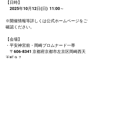
【日時】
　2025年10月12日(日)  11:00～
※開催情報等詳しくは公式ホームページをご
確認ください。
【会場】
・平安神宮前・岡崎プロムナード一帯
　〒606-8341 京都府京都市左京区岡崎西天
王町９７
【チケット】
・無料
京都学生祭典 ホームページ
https://www.kyoto-gakuseisaiten.com/
▼昨年のパレードの様子
https://www.youtube.com/watch?
v=D26BN467AY8