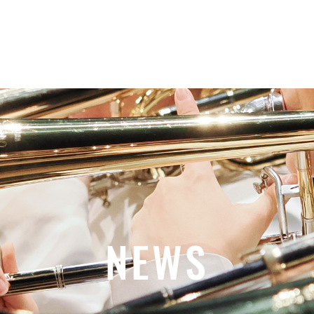
Home
News
About
Movies
NEWS