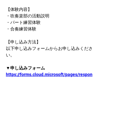
【体験内容】
・吹奏楽部の活動説明
・パート練習体験
・合奏練習体験
【申し込み方法】
以下申し込みフォームからお申し込みくださ
い。
▼
申し込みフォーム
https://forms.cloud.microsoft/pages/respon
sepage.aspx?
id=bnNWDixfhUqs2EnjKGdsx7EyDoJAVVlOv
9GogZkTr5NUNDFKRzVQRkNVQk1MRDhXS
ERDMk5LVFpXUi4u&route=shorturl
※その他日程詳細は以下をご覧ください。