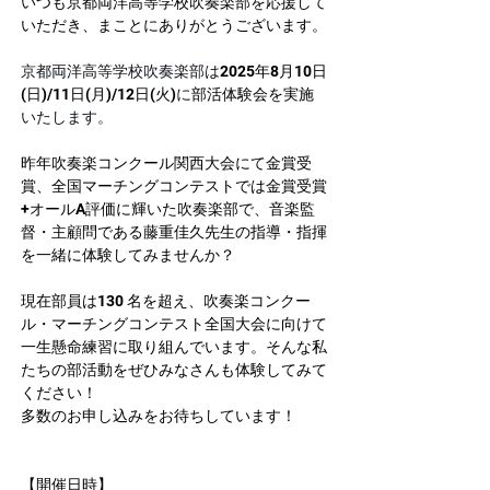
いつも京都両洋高等学校吹奏楽部を応援して
いただき、まことにありがとうございます。
京都両洋高等学校吹奏楽部は
2025年8月10日
(日)/11日(月)/12日(火)
に
部活体験会を実施
いたします。
昨年吹奏楽コンクール関西大会にて金賞受
賞、全国マーチングコンテストでは金賞受賞
+オールA評価に輝いた吹奏楽部で、音楽監
督・主顧問である藤重佳久先生の指導・指揮
を一緒に体験してみませんか？
現在部員は130 名を超え、吹奏楽コンクー
ル・マーチングコンテスト全国大会に向けて
一生懸命練習に取り組んでいます。そんな私
たちの部活動をぜひみなさんも体験してみて
ください！
多数のお申し込みをお待ちしています！
【開催日時】