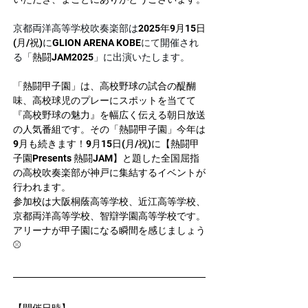
京都両洋高等学校吹奏楽部は
2025年9月15日
(月/祝)
に
GLION ARENA KOBE
にて
開催され
る「
熱闘JAM2025
」に出演いたします。
「熱闘甲子園」は、高校野球の試合の醍醐
味、高校球児のプレーにスポットを当てて
『高校野球の魅力』を幅広く伝える朝日放送
の人気番組です。その「熱闘甲子園」今年は
9月も続きます！9月15日(月/祝)に【熱闘甲
子園Presents 熱闘JAM】と題した全国屈指
の高校吹奏楽部が神戸に集結するイベントが
行われます。
参加校は大阪桐蔭高等学校、近江高等学校、
京都両洋高等学校、智辯学園高等学校です。
アリーナが甲子園になる瞬間を感じましょう
⚾️