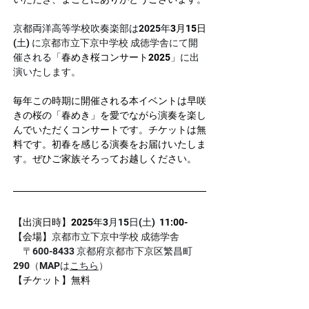
京都両洋高等学校吹奏楽部は2025年
3月15日
(土) に
京都市立下京中学校 成徳学舎
にて
開
催される「
春めき桜コンサート2025
」に出
演いたします。
毎年この時期に開催される本イベントは早咲
きの桜の「春めき」を愛でながら演奏を楽し
んでいただくコンサートです。チケットは無
料です。初春を感じる演奏をお届けいたしま
す。ぜひご家族そろってお越しください。
【出演日時】2025年
3月15日(土)
  11:00-
【会場】
京都市立下京中学校 成徳学舎
　〒600-8433 京都府京都市下京区繁昌町
290（MAPは
こちら
）
【チケット】無料
【備考】