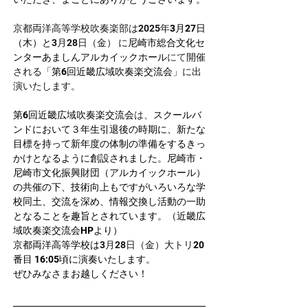
京都両洋高等学校吹奏楽部は2025年
3月27日
（木）と
3月28日（金） に
尼崎市総合文化セ
ンターあましんアルカイックホール
にて
開催
される「
第6回近畿広域吹奏楽交流会
」に出
演いたします。
第6回近畿広域吹奏楽交流会
は、
スクールバ
ンドにおいて３年生引退後の時期に、新たな
目標を持って新年度の体制の準備をするきっ
かけとなるように創設されました。尼崎市・
尼崎市文化振興財団（アルカイックホール）
の共催の下、技術向上もですがいろいろな学
校同土、交流を深め、情報交換し活動の一助
となることを趣旨とされています。（近畿広
域吹奏楽交流会HPより）
京都両洋高等学校は
3月28日（金）大トリ
20
番目 16:05頃に演奏いたします。
ぜひみなさまお越しください！