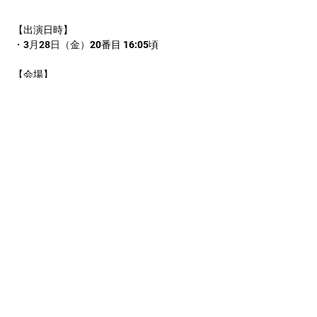
【出演日時】
・3月28日（金）
20番目 16:05頃
【会場】
・尼崎市総合文化センターあましんアルカイ
ックホール
　〒660-0881 兵庫県尼崎市昭和通２丁目７
−１６（
MAP
）
【チケット】
・入場料：1,000円
【備考】
・イベント詳細は近畿広域吹奏楽交流会のホ
ームページをご確認ください。
▼近畿広域吹奏楽交流会
https://kinki-koiki-
suisogaku.jimdofree.com/