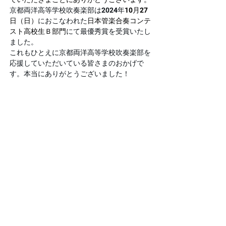
京都両洋高等学校吹奏楽部は2024年
10月27
日（日）
におこなわれた
日本管楽合奏コンテ
スト高校生Ｂ部門
にて最優秀賞を受賞いたし
ました。
これもひとえに京都両洋高等学校吹奏楽部を
応援していただいている皆さまのおかげで
す。本当にありがとうございました！
11月17日(日)大阪城ホール
にておこなわれる
第37回全日本マーチングコンテスト
で全国
の皆様に私たちの最高の演奏・演技をお届け
できるよう、さらにブラッシュアップしてい
きます！
これからも京都両洋高等学校吹奏楽部の応援
をよろしくお願いいたします。
Previous
Next