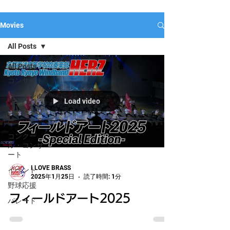
Movies
All Posts
All Posts
コンサート
マーチング
Load video
ジャンボリ
ー
コンクー
ル・コンサ
ート
I LOVE BRASS
イベント
2025年1月25日
読了時間: 1分
野球応援
フィールドアート2025
パレード