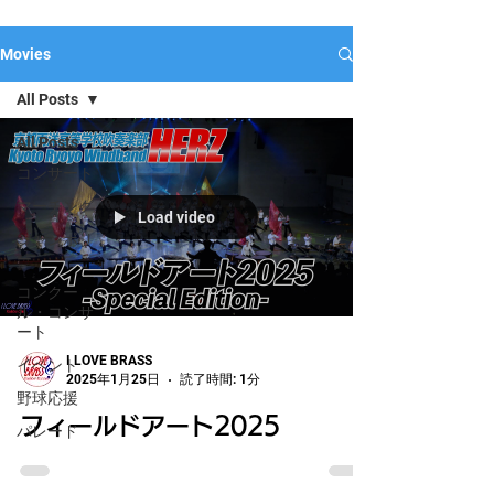
Movies
All Posts
All Posts
コンサート
マーチング
Load video
ジャンボリ
ー
コンクー
ル・コンサ
ート
I LOVE BRASS
イベント
2025年1月25日
読了時間: 1分
野球応援
フィールドアート2025
パレード