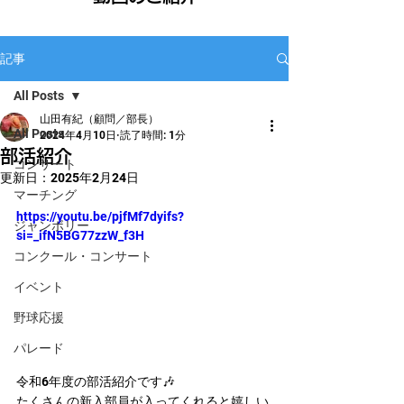
記事
All Posts
山田有紀（顧問／部長）
All Posts
2024年4月10日
読了時間: 1分
部活紹介
コンサート
更新日：
2025年2月24日
マーチング
https://youtu.be/pjfMf7dyifs?
ジャンボリー
si=_ifN5BG77zzW_f3H
コンクール・コンサート
イベント
野球応援
パレード
令和6年度の部活紹介です🎶
たくさんの新入部員が入ってくれると嬉しい