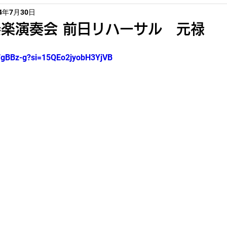
24年7月30日
楽演奏会 前日リハーサル 元禄
IWgBBz-g?si=15QEo2jyobH3YjVB