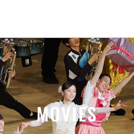
Home
News
About
Movies
MOVIES