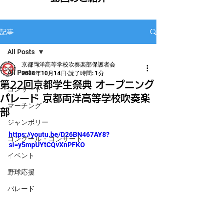
記事
All Posts
京都両洋高等学校吹奏楽部保護者会
All Posts
2024年10月14日
読了時間: 1分
第22回京都学生祭典 オープニング
コンサート
パレード 京都両洋高等学校吹奏楽
マーチング
部
ジャンボリー
https://youtu.be/D26BN467AY8?
コンクール・コンサート
si=y5mpUYtCQvXnPFKO
イベント
野球応援
パレード