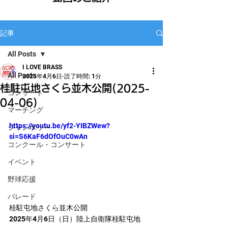
記事
All Posts
I LOVE BRASS
All Posts
2025年4月6日
読了時間: 1分
桂駐屯地さくら並木公開(2025-
コンサート
04-06)
マーチング
https://youtu.be/yf2-YIBZWew?
ジャンボリー
si=S6KaF6dOfOuC0wAn
コンクール・コンサート
イベント
野球応援
パレード
桂駐屯地さくら並木公開
2025年4月6日（日）陸上自衛隊桂駐屯地