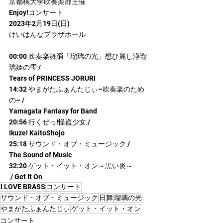
京都橘大学吹奏楽部主催
Enjoy!コンサート
2023年2月19日(日)
けいはんなプラザホール
00:00 吹奏楽舞踊「瑠璃の光」想ひ麗し浄瑠
璃姫の雫 / 
Tears of PRINCESS JORURI
14:32 やまがたふぁんたじぃ~吹奏楽のため
の~ / 
Yamagata Fantasy for Band
20:56 行くぜっ!怪盗少女 / 
Ikuze! KaitoShojo
25:18 サウンド・オブ・ミュージック / 
The Sound of Music
32:20 ゲット・イット・オン～黒い炎～
 / Get It On
I LOVE BRASS
コンサート
サウンド・オブ・ミュージック
日舞
瑠璃の光
やまがたふぁんたじぃ
ゲット・イット・オン
コンサート