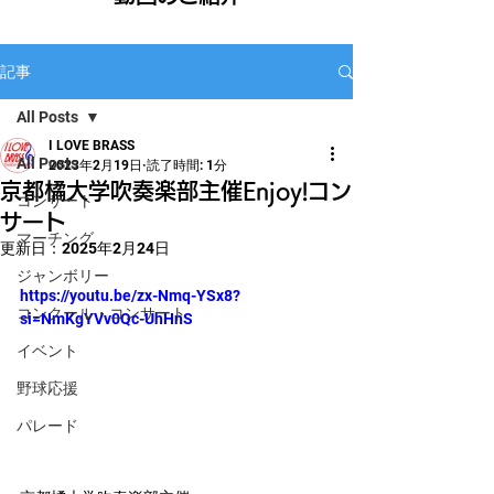
記事
All Posts
I LOVE BRASS
All Posts
2023年2月19日
読了時間: 1分
京都橘大学吹奏楽部主催Enjoy!コン
コンサート
サート
マーチング
更新日：
2025年2月24日
ジャンボリー
https://youtu.be/zx-Nmq-YSx8?
コンクール・コンサート
si=NmKgYVv0Qc-UhHnS
イベント
野球応援
パレード