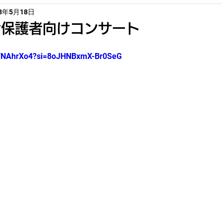
23年5月18日
会保護者向けコンサート
MWNAhrXo4?si=8oJHNBxmX-Br0SeG