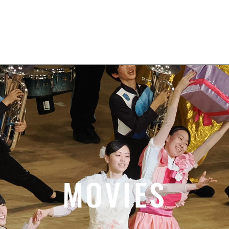
Home
News
About
Movies
MOVIES