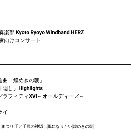
Kyoto Ryoyo Windband HERZ
者向けコンサート
　行進曲「煌めきの朝」
隠し」Highlights
ン・グラフィティXVI～オールディーズ～
ライ
ィ
まつり
千と千尋の神隠し
風になりたい
煌めきの朝