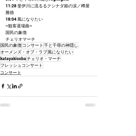
11:28 斐伊川に流るるクシナダ姫の涙／樽屋 
雅徳
18:04 風になりたい
~観客退場曲~
国民の象徴
チェリオマーチ
国民の象徴
コンサート
千と千尋の神隠し
オーメンズ・オブ・ラブ
風になりたい
katayakisoba
チェリオ・マーチ
フレッシュコンサート
コンサート
すべて表示
最新記事