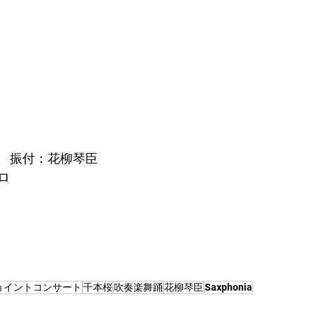
　振付：花柳琴臣
ロ
ョイントコンサート
千本桜
吹奏楽舞踊
花柳琴臣
Saxphonia