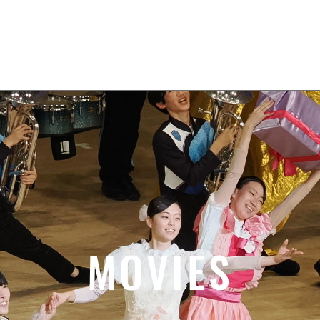
Home
News
About
Movies
MOVIES