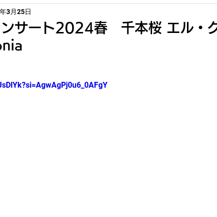
4年3月25日
ンサート2024春 千本桜 エル・
nia
JfJsDlYk?si=AgwAgPj0u6_0AFgY