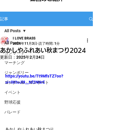
記事
All Posts
I LOVE BRASS
All Posts
2024年11月3日
読了時間: 1分
あかしやふれあい秋まつり2024
コンサート
更新日：
2025年2月24日
マーチング
ジャンボリー
https://youtu.be/Tt9MfsTZ7oo?
si=0KtuJl8__Nf2NNrE
コンクール・コンサート
イベント
野球応援
パレード
あかしやふれあい秋まつり