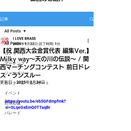
記事
All Posts
I LOVE BRASS
All Posts
2024年9月22日
読了時間: 1分
【祝 関西大会金賞代表 編集Ver.】
コンサート
Milky way〜天の川の伝説〜 / 関
マーチング
西マーチングコンテスト 前日ドレ
ジャンボリー
ス・ランスルー
更新日：
2025年2月24日
コンクール・コンサート
イベント
https://youtu.be/eb5GFdmpfmk?
野球応援
si=SLqeGxEmQ0TTaqBr
パレード