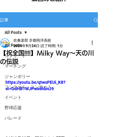
記事
All Posts
吹奏楽部 京都両洋高校
All Posts
2024年9月24日
読了時間: 1分
【祝全国!!!!】Milky Way〜天の川
コンサート
の伝説
マーチング
ジャンボリー
https://youtu.be/qtwsPEUi_K8?
コンクール・コンサート
si=GdHB1WJPwx6hbnJ9
イベント
野球応援
パレード