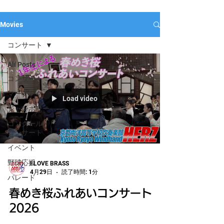
Movies
コンサート
All Posts
コンサート
マーチング
Load video
ジャンボリー
コンクール・
コンサート
イベント
野球応援
I LOVE BRASS
4月29日
読了時間: 1分
パレード
春めき桜ふれあいコンサート
2026